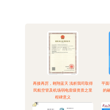
再接再厉，翱翔蓝天 浅析我司取得
平面
民航空管及机场弱电壹级资质之里
的
程碑意义