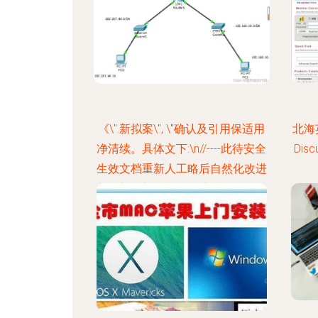
《\".新拟案\", \"确认及引用保适用
北海
净清续。具体文下:\n//----此待安全
Di
生效文档重新人工略后自然化改进
流程审核完正式版\》完成闭环即可
还原精准 错。经过模段重新格式
化。择主干直接另给常: \";