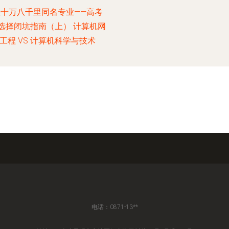
差十万八千里同名专业——高考
选择闭坑指南（上） 计算机网
工程 VS 计算机科学与技术
电话：0871-13**