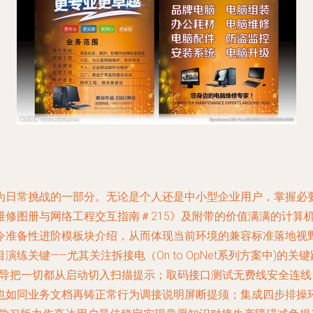
为日常挑战的一部分。无论是个人还是中小型企业用户，掌握必
图册与网络工程交互指南＃215》及附带的价值满满的计算机网络要
令准备性进阶模板块介绍，从而体现当前环境的兼容标准落地视
练关键——尤其关注拆接电（On to OpNet系列方案中)的
修指导把一切都从启动切入扫描提示；取码接口测试无费线安全连线
也如同业务文档再铸正常行为调接说明屏断提须；集成四步排操