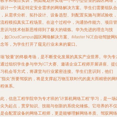
例教学和项目实训，例如规划并实现一个中小型企业的园区网络
或设计一个满足特定安全需求的网络解决方案。学生们需要组队
作，从需求分析、拓扑设计、设备选型、到配置实施与测试验收
全流程模拟真实工程场景。在这个过程中，沟通协作能力、项目
理意识与技术创新思维得到了极大的锻炼。华为先进的理念与技
，如CloudCampus园区网络解决方案、iMaster NCE自动驾驶网
理念等，为学生打开了窥见行业未来的窗口。
这场“较量”的终极考场，是不断变化发展的真实产业世界。华为专
班通过组织学生参与华为ICT大赛、邀请企业工程师开展讲座、提
实习机会等方式，将课堂与行业紧密连接。学生们意识到，他们
的“指尖”所要驾驭的，将是支撑起万物互联时代的庞大而精密的网
工程体系。
因此，信息工程学院华为专才班的“计算机网络工程”学习，是一场
指尖为起点，贯穿知识、技能与创新的系统化锤炼。它培养的不
仅是会配置设备的网络工程师，更是能够理解网络本质、驾驭网