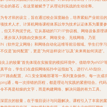
字社会的基石，在这里被赋予了从理论到实战的生动诠释。
华为专才班的设立，旨在通过校企深度融合，培养紧贴产业前沿
专项技术人才。计算机网络课程体系以华为技术认证体系为重要
，但又不拘泥于此。它从基础的TCP/IP协议栈、网络设备原理
起，逐步深入到路由交换技术、网络安全、无线网络、乃至
SDN（软件定义网络）和网络自动化运维等前沿领域。学生们学习
不仅是“如何配置”，更是“为何这样设计”以及“未来将如何演进”。
指尖上的较量”首先体现在实验室的模拟环境中。借助华为eNSP
仿真平台，学生们在虚拟网络拓扑中运指如飞，进行VLAN划分、
SPF路由配置、ACL安全策略部署等一系列复杂操作。每一次成
ping通，每一次排错的历程，都是理论与实践的紧密结合。代码
命令不再是枯燥的文字，而是构建网络、解决问题的有力工具。
更深层次的较量，在于项目设计与问题解决。课程引入了丰富的