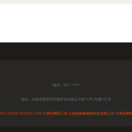
电话：0871-13**
地址：云南省昆明市官渡区拓东路玉川巷19号2号楼202号
WW.CWFNETWORKS.COM
计算机网络工程
云南创微服网络科技有限公司
计算机网