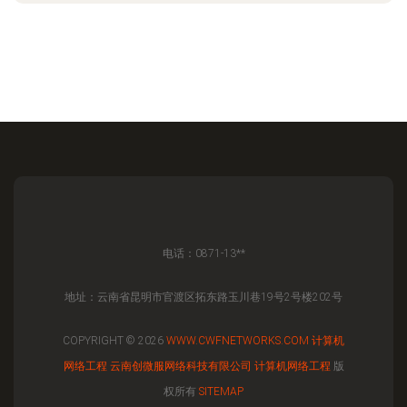
电话：0871-13**
地址：云南省昆明市官渡区拓东路玉川巷19号2号楼202号
COPYRIGHT © 2026
WWW.CWFNETWORKS.COM
计算机
网络工程
云南创微服网络科技有限公司
计算机网络工程
版
权所有
SITEMAP